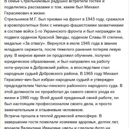
В семье Стрельниковых радушно встретили гостей и
поделились рассказами о том, каким был Михаил
Герасимович в жизни.
Стрельников М.Г. был призван на фронт в 1943 году, сражался
в кровопролитных боях с немецко-фашистскими захватчиками
в составе войск 1-го Украинского фронта и был награжден за
подвиги орденом Красной Звезды, орденом Славы III степени,
медалью «За отвагу». Вернулся в июле 1945 года в звании
младшего сержанта, после тяжелого ранения потеряв левую
руку. В мирное время он продолжил обучение, получил
юридическое образование, и был направлен на работу
нота¬риусом в Добровский район, а впоследствии стал
народным судьей Добровского района. В 1965 году Михаил
Герасимо¬вич был избран народным судьей и утвержден
председателем Чаплы¬гинского районного народного суда. В
этой должности он проработал до самого своего ухода из
жизни в 1980 году. Всей душой преданный своей работе, он
был настоящим профессионалом своего дела, и просто
замечательным и отзывчивым человеком.
Встреча прошла в теплой дружеской атмосфере. В
завершении гости пожелали хозяевам здоровья, долгих лет,
вручили Валентине Ивановне цветы и сделали фото на