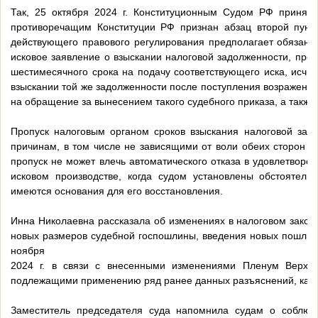
Так, 25 октября 2024 г. Конституционным Судом РФ принят
противоречащим Конституции РФ признан абзац второй пункт
действующего правового регулирования предполагает обязанн
исковое заявление о взыскании налоговой задолженности, про
шестимесячного срока на подачу соответствующего иска, исчи
взыскании той же задолженности после поступления возражений
на обращение за вынесением такого судебного приказа, а также
Пропуск налоговым органом сроков взыскания налоговой зад
причинам, в том числе не зависящими от воли обеих сторон на
пропуск не может влечь автоматического отказа в удовлетворен
исковом производстве, когда судом установлены обстоятельс
имеются основания для его восстановления.
Инна Николаевна рассказала об изменениях в налоговом закон
новых размеров судебной госпошлины, введения новых пошлин, 
ноября
2024 г. в связи с внесенными изменениями Пленум Верхо
подлежащими применению ряд ранее данных разъяснений, кас
Заместитель председателя суда напомнила судам о соблю